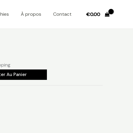
hies
À propos
Contact
€
0.00
pping
ter Au Panier