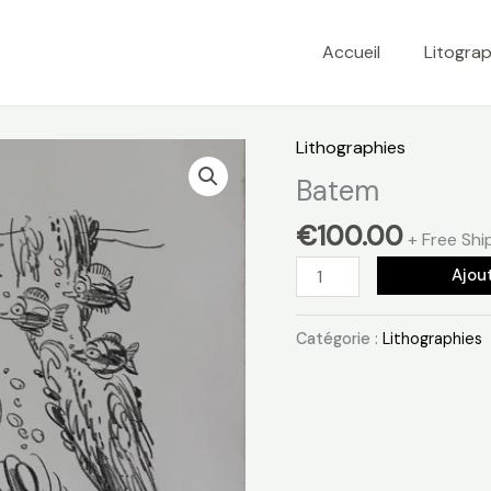
Accueil
Litograp
Lithographies
Batem
€
100.00
+ Free Shi
quantité
Ajou
de
Batem
Catégorie :
Lithographies