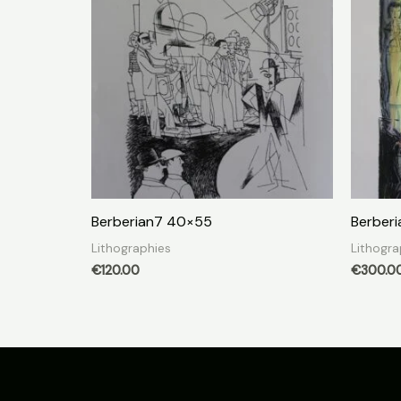
Berberian7 40×55
Berber
Lithographies
Lithogra
€
120.00
€
300.0