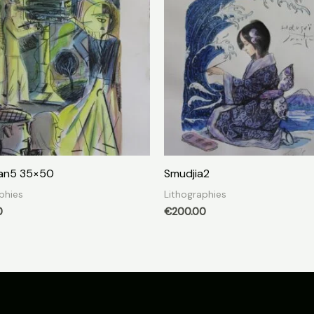
ian5 35×50
Smudjia2
phies
Lithographies
0
€
200.00