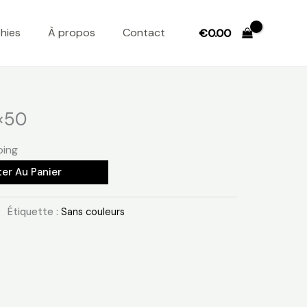
hies
À propos
Contact
€
0.00
×50
ping
ter Au Panier
Étiquette :
Sans couleurs