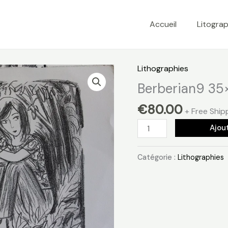
Accueil
Litograp
Lithographies
Berberian9 35
€
80.00
+ Free Ship
quantité
Ajou
de
Berberian9
Catégorie :
Lithographies
35x50