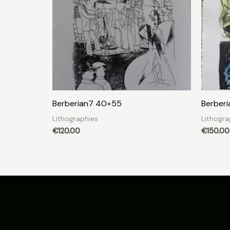
Berberian7 40×55
Berberi
Lithographies
Lithogra
€
120.00
€
150.00