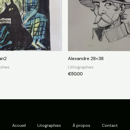
an2
Alexandre 28×38
phies
Lithographies
€
50.00
Accueil
Litographies
À propos
Contact